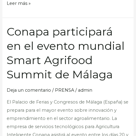
Leer más »
Conapa participará
Conapa
participará
en el evento mundial
en
el
Smart Agrifood
evento
mundial
Summit de Málaga
Smart
Agrifood
Deja un comentario
/
PRENSA
/
admin
Summit
El Palacio de Ferias y Congresos de Málaga (España) se
de
prepara para el mayor evento sobre innovación y
Málaga
emprendimiento en el sector agroalimentario. La
empresa de servicios tecnológicos para Agricultura
Inteligente Conapa asistirá al evento entre los días 20 y