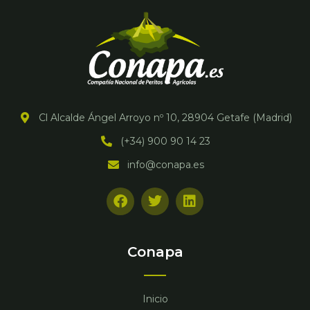
Cl Alcalde Ángel Arroyo nº 10, 28904 Getafe (Madrid)
(+34) 900 90 14 23
info@conapa.es
F
T
L
a
w
i
c
i
n
e
t
k
b
t
e
Conapa
o
e
d
o
r
i
k
n
Inicio