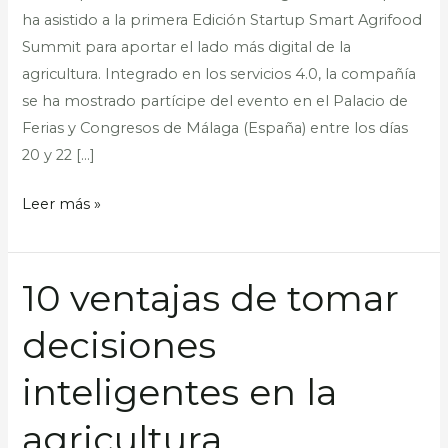
ha asistido a la primera Edición Startup Smart Agrifood
en
Summit para aportar el lado más digital de la
Málaga
agricultura. Integrado en los servicios 4.0, la compañía
se ha mostrado partícipe del evento en el Palacio de
Ferias y Congresos de Málaga (España) entre los días
20 y 22 […]
Leer más »
10 ventajas de tomar
10
ventajas
decisiones
de
tomar
inteligentes en la
decisiones
inteligentes
agricultura