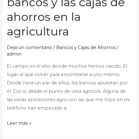
bancos y las cajas de
de
los
ahorros en la
bancos
y
agricultura
las
cajas
Deja un comentario
/
Bancos y Cajas de Ahorros
/
de
admin
ahorros
El campo es el sitio donde muchos hemos nacido. El
en
lugar al que volver para encontrarse a uno mismo.
la
Desde hace un par de años, los bancos apuestan por
agricultura
él. Eso sí, desde el punto de vista agrícola. Alguna de
las varias aplicaciones agro con las que me topo en mi
teléfono han empezado a
Leer más »