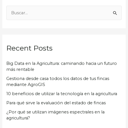
B
u
s
c
Recent Posts
a
r
Big Data en la Agricultura: caminando hacia un futuro
p
más rentable
o
Gestiona desde casa todos los datos de tus fincas
r
mediante AgroGIS
:
10 beneficios de utilizar la tecnología en la agricultura
Para qué sirve la evaluación del estado de fincas
¿Por qué se utilizan imágenes espectrales en la
agricultura?