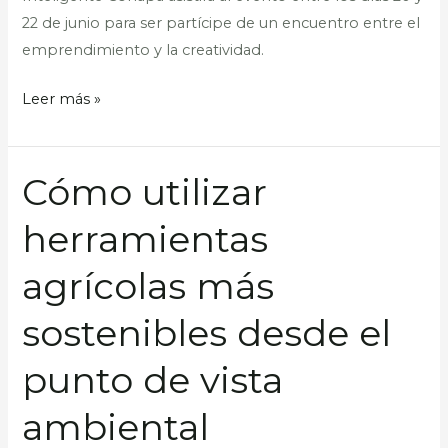
22 de junio para ser partícipe de un encuentro entre el
emprendimiento y la creatividad.
Leer más »
Cómo utilizar
Cómo
utilizar
herramientas
herramientas
agrícolas
agrícolas más
más
sostenibles
sostenibles desde el
desde
punto de vista
el
punto
ambiental
de