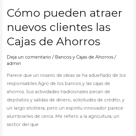
Cómo pueden atraer
Cómo
pueden
nuevos clientes las
atraer
nuevos
Cajas de Ahorros
clientes
las
Deja un comentario
/
Bancos y Cajas de Ahorros
/
Cajas
admin
de
Ahorros
Parece que un rosario de ideas se ha adueñado de los
responsables Agro de los bancos y las cajas de
ahorros. Sus actividades tradicionales pecan de
depósitos y salidas de dinero, solicitudes de crédito, y
un largo etcétera, pero un espíritu innovador parece
alumbrarles de cerca. Me refiero a la agricultura, un
sector del que