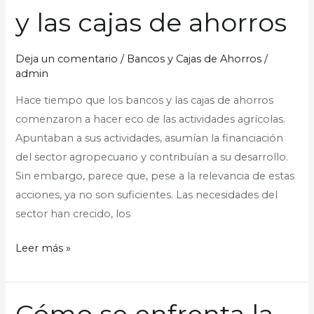
agricultura
y las cajas de ahorros
anhela
de
Deja un comentario
/
Bancos y Cajas de Ahorros
/
los
admin
bancos
y
Hace tiempo que los bancos y las cajas de ahorros
las
comenzaron a hacer eco de las actividades agrícolas.
cajas
Apuntaban a sus actividades, asumían la financiación
de
del sector agropecuario y contribuían a su desarrollo.
ahorros
Sin embargo, parece que, pese a la relevancia de estas
acciones, ya no son suficientes. Las necesidades del
sector han crecido, los
Leer más »
Cómo se enfrenta la
Cómo