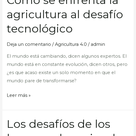
se
agricultura al desafío
enfrenta
la
tecnológico
agricultura
al
Deja un comentario
/
Agricultura 4.0
/
admin
desafío
tecnológico
El mundo está cambiando, dicen algunos expertos. El
mundo está en constante evolución, dicen otros, pero
¿es que acaso existe un solo momento en que el
mundo pare de transformarse?
Leer más »
Los desafíos de los
Los
desafíos