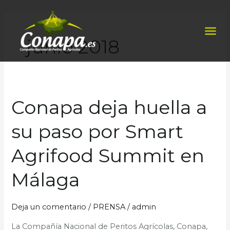
Ir
al
Me
contenido
junio 2018
Conapa deja huella a
Conapa
deja
su paso por Smart
huella
a
Agrifood Summit en
su
paso
Málaga
por
Smart
Deja un comentario
/
PRENSA
/
admin
Agrifood
La Compañía Nacional de Peritos Agrícolas, Conapa,
Summit