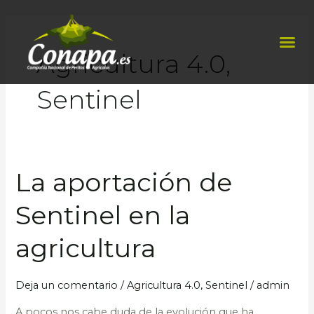
Ir
al
Me
contenido
Agricultura 4.0,
Sentinel
La aportación de
La
aportación
Sentinel en la
de
Sentinel
agricultura
en
la
Deja un comentario
/
Agricultura 4.0, Sentinel
/
admin
agricultura
A pocos nos cabe duda de la evolución que ha