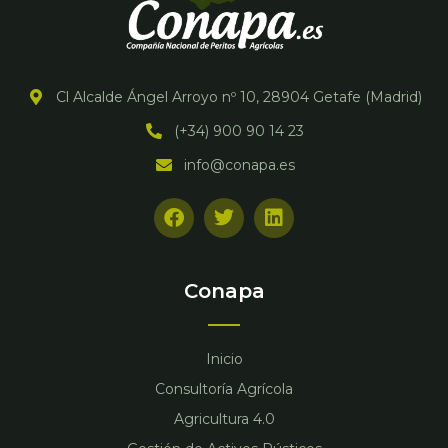
Cl Alcalde Ángel Arroyo nº 10, 28904 Getafe (Madrid)
(+34) 900 90 14 23
info@conapa.es
F
T
L
a
w
i
c
i
n
e
t
k
b
t
e
Conapa
o
e
d
o
r
i
k
n
Inicio
Consultoría Agrícola
Agricultura 4.0