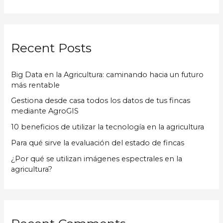
u
s
c
Recent Posts
a
r
Big Data en la Agricultura: caminando hacia un futuro
p
más rentable
o
Gestiona desde casa todos los datos de tus fincas
r
mediante AgroGIS
:
10 beneficios de utilizar la tecnología en la agricultura
Para qué sirve la evaluación del estado de fincas
¿Por qué se utilizan imágenes espectrales en la
agricultura?