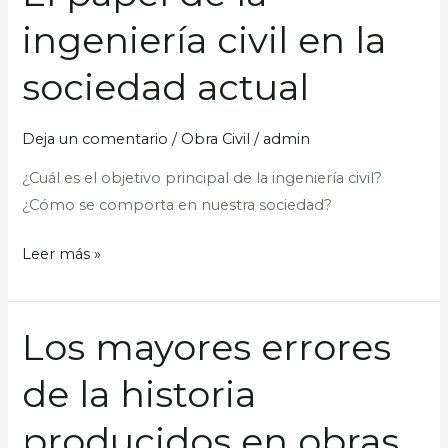
papel
ingeniería civil en la
de
la
sociedad actual
ingeniería
civil
Deja un comentario
/
Obra Civil
/
admin
en
la
¿Cuál es el objetivo principal de la ingeniería civil?
sociedad
¿Cómo se comporta en nuestra sociedad?
actual
Leer más »
Los mayores errores
Los
mayores
de la historia
errores
de
producidos en obras
la