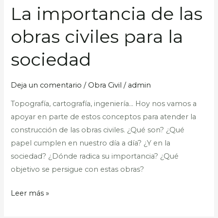
La importancia de las
La
importancia
obras civiles para la
de
las
sociedad
obras
civiles
Deja un comentario
/
Obra Civil
/
admin
para
la
Topografía, cartografía, ingeniería… Hoy nos vamos a
sociedad
apoyar en parte de estos conceptos para atender la
construcción de las obras civiles. ¿Qué son? ¿Qué
papel cumplen en nuestro día a día? ¿Y en la
sociedad? ¿Dónde radica su importancia? ¿Qué
objetivo se persigue con estas obras?
Leer más »