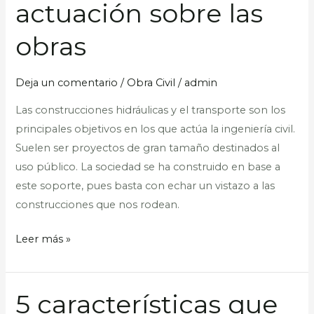
actuación sobre las
ingeniero
civil:
obras
su
actuación
Deja un comentario
/
Obra Civil
/
admin
sobre
Las construcciones hidráulicas y el transporte son los
las
principales objetivos en los que actúa la ingeniería civil.
obras
Suelen ser proyectos de gran tamaño destinados al
uso público. La sociedad se ha construido en base a
este soporte, pues basta con echar un vistazo a las
construcciones que nos rodean.
Leer más »
5 características que
5