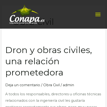
Ir
Paginación
al
de
Me
contenido
entradas
Obra Civil
Dron y obras civiles,
Dron
y
una relación
obras
civiles,
prometedora
una
relación
Deja un comentario
/
Obra Civil
/
admin
prometedora
A todos los responsables, directores u oficinas técnicas
relacionados con la ingeniería civil les gustaría