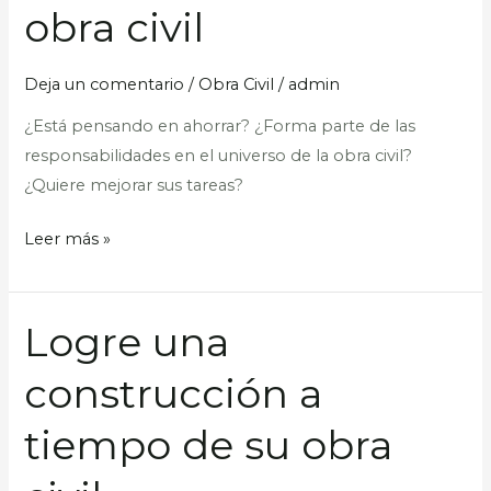
obra civil
ahorrar
costes
en
Deja un comentario
/
Obra Civil
/
admin
la
¿Está pensando en ahorrar? ¿Forma parte de las
obra
responsabilidades en el universo de la obra civil?
civil
¿Quiere mejorar sus tareas?
Leer más »
Logre una
Logre
una
construcción a
construcción
a
tiempo de su obra
tiempo
de