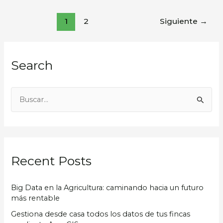
1
2
Siguiente
→
Search
B
u
s
c
Recent Posts
a
r
Big Data en la Agricultura: caminando hacia un futuro
p
más rentable
o
Gestiona desde casa todos los datos de tus fincas
r