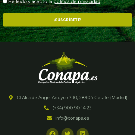
He leído y acepto la
política de privacidad
¡SUSCRÍBETE!
Cl Alcalde Ángel Arroyo nº 10, 28904 Getafe (Madrid)
(+34) 900 90 14 23
info@conapa.es
F
T
L