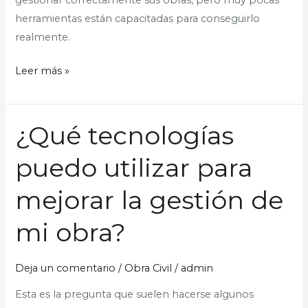
gestionar correctamente sus obras, pero muy pocas
herramientas están capacitadas para conseguirlo
realmente.
Leer más »
¿Qué tecnologías
¿Qué
tecnologías
puedo utilizar para
puedo
utilizar
mejorar la gestión de
para
mejorar
mi obra?
la
gestión
Deja un comentario
/
Obra Civil
/
admin
de
Esta es la pregunta que suelen hacerse algunos
mi