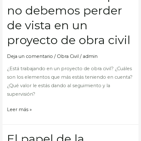
características
no debemos perder
que
no
de vista en un
debemos
perder
proyecto de obra civil
de
vista
Deja un comentario
/
Obra Civil
/
admin
en
¿Está trabajando en un proyecto de obra civil? ¿Cuáles
un
son los elementos que más estás teniendo en cuenta?
proyecto
¿Qué valor le estás dando al seguimiento y la
de
supervisión?
obra
civil
Leer más »
El papel de la
El