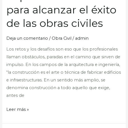
los
para alcanzar el éxito
desafíos
para
de las obras civiles
alcanzar
el
Deja un comentario
/
Obra Civil
/
admin
éxito
de
Los retos y los desafíos son eso que los profesionales
las
llaman obstáculos, paradas en el camino que sirven de
obras
impulso. En los campos de la arquitectura e ingeniería,
civiles
“la construcción es el arte o técnica de fabricar edificios
e infraestructuras. En un sentido más amplio, se
denomina construcción a todo aquello que exige,
antes de
Leer más »