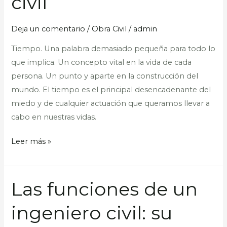
civil
su
obra
Deja un comentario
/
Obra Civil
/
admin
civil
Tiempo. Una palabra demasiado pequeña para todo lo
que implica. Un concepto vital en la vida de cada
persona. Un punto y aparte en la construcción del
mundo. El tiempo es el principal desencadenante del
miedo y de cualquier actuación que queramos llevar a
cabo en nuestras vidas.
Leer más »
Las funciones de un
Las
funciones
ingeniero civil: su
de
un