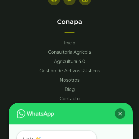
a
w
i
c
i
n
e
t
k
b
t
e
Conapa
o
e
d
o
r
i
k
n
Inicio
Consultoría Agrícola
Agricultura 4.0
Gestión de Activos Rústicos
Nosotros
Blog
Contacto
Información
Aviso legal