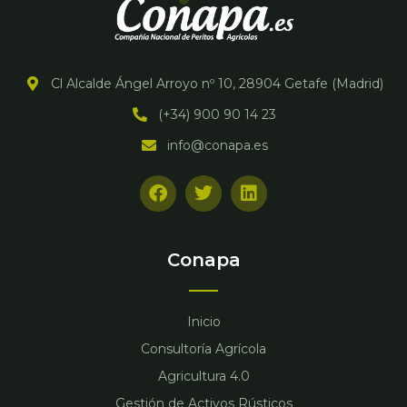
Cl Alcalde Ángel Arroyo nº 10, 28904 Getafe (Madrid)
(+34) 900 90 14 23
info@conapa.es
F
T
L
a
w
i
c
i
n
e
t
k
b
t
e
Conapa
o
e
d
o
r
i
k
n
Inicio
Consultoría Agrícola
Agricultura 4.0
Gestión de Activos Rústicos