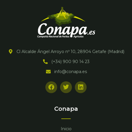
Cl Alcalde Ángel Arroyo nº 10, 28904 Getafe (Madrid)
(+34) 900 90 14 23
info@conapa.es
F
T
L
a
w
i
c
i
n
e
t
k
b
t
e
Conapa
o
e
d
o
r
i
k
n
Inicio