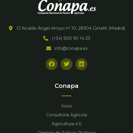
Cl Alcalde Ángel Arroyo nº 10, 28904 Getafe (Madrid)
(+34) 900 90 14 23
info@conapa.es
F
T
L
a
w
i
c
i
n
e
t
k
b
t
e
Conapa
o
e
d
o
r
i
k
n
Inicio
Consultoría Agrícola
Agricultura 4.0
Gestión de Activos Rústicos