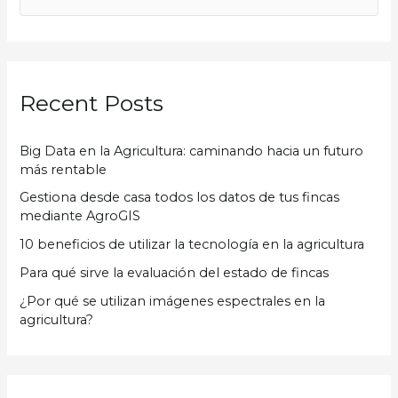
u
s
c
Recent Posts
a
r
Big Data en la Agricultura: caminando hacia un futuro
p
más rentable
o
Gestiona desde casa todos los datos de tus fincas
r
mediante AgroGIS
:
10 beneficios de utilizar la tecnología en la agricultura
Para qué sirve la evaluación del estado de fincas
¿Por qué se utilizan imágenes espectrales en la
agricultura?