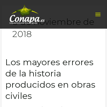
Ir
al
Me
contenido
8 de noviembre de
2018
Los mayores errores
Los
mayores
de la historia
errores
de
producidos en obras
la
historia
civiles
producidos
en