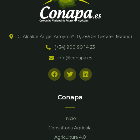
Cl Alcalde Ángel Arroyo nº 10, 28904 Getafe (Madrid)
(+34) 900 90 14 23
info@conapa.es
F
T
L
a
w
i
c
i
n
e
t
k
b
t
e
Conapa
o
e
d
o
r
i
k
n
Inicio
Consultoría Agrícola
Agricultura 4.0