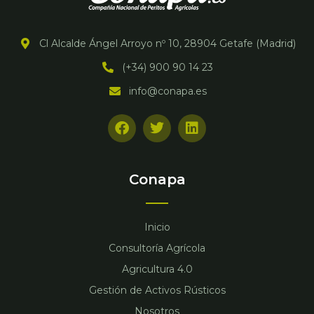
Cl Alcalde Ángel Arroyo nº 10, 28904 Getafe (Madrid)
(+34) 900 90 14 23
info@conapa.es
F
T
L
a
w
i
c
i
n
e
t
k
b
t
e
Conapa
o
e
d
o
r
i
k
n
Inicio
Consultoría Agrícola
Agricultura 4.0
Gestión de Activos Rústicos
Nosotros